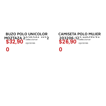
BUZO POLO UNICOLOR
CAMISETA POLO MUJER
MOZTAZA 203B201-1122
203206-122 MOSTAZA
Seleccionar
Seleccionar
$
32,90
$
26,90
opciones
opciones
0
0