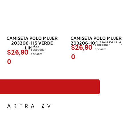
CAMISETA POLO MUJER
CAMISETA POLO MUJER
203206-115 VERDE
203206-105 AMARILLA
Seleccionar
$
26,90
LIMÓN
opciones
Seleccionar
$
26,90
opciones
0
0
ARFRA ZV