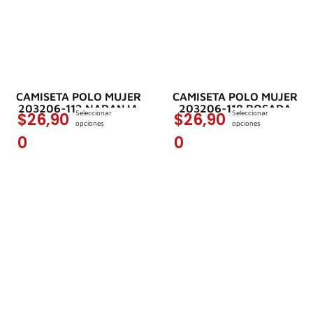
CAMISETA POLO MUJER
CAMISETA POLO MUJER
203206-112 NARANJA
203206-118 ROSADA
Seleccionar
Seleccionar
$
26,90
$
26,90
opciones
opciones
0
0