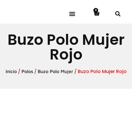
0
DOTACIÓN Y UNIFORMES
HOMBRE ARFRA
MUJER ARFRA
JUNIOR ARFRA
Buzo Polo Mujer
Rojo
/
/
/ Buzo Polo Mujer Rojo
Inicio
Polos
Buzo Polo Mujer