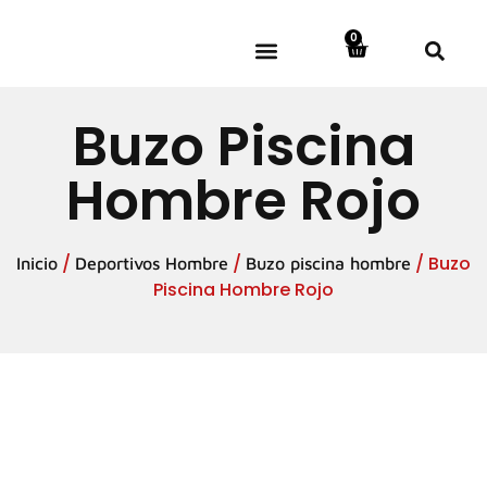
0
DOTACIÓN Y UNIFORMES
HOMBRE ARFRA
MUJER ARFRA
JUNIOR ARFRA
Buzo Piscina
Hombre Rojo
/
/
/ Buzo
Inicio
Deportivos Hombre
Buzo piscina hombre
Piscina Hombre Rojo