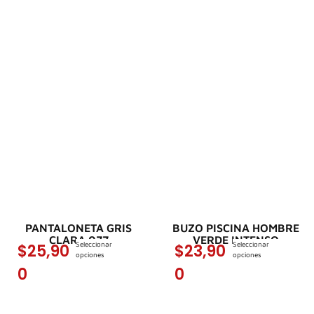
PANTALONETA GRIS
BUZO PISCINA HOMBRE
CLARA 077
VERDE INTENSO
Seleccionar
Seleccionar
$
25,90
$
23,90
opciones
opciones
0
0