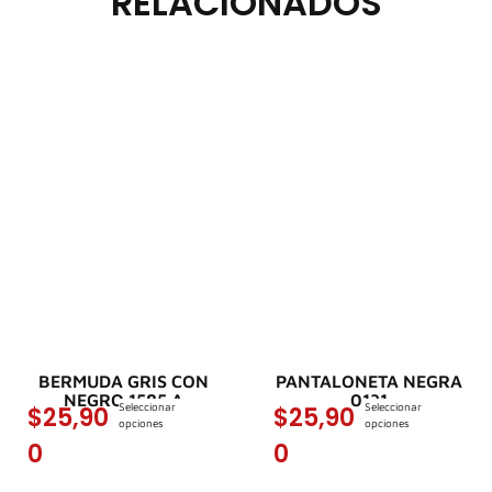
RELACIONADOS
BERMUDA GRIS CON
PANTALONETA NEGRA
NEGRO 1585 A
0131
Seleccionar
Seleccionar
$
25,90
$
25,90
opciones
opciones
0
0