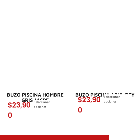
BUZO PISCINA HOMBRE
BUZO PISCINA AZUL REY
Seleccionar
$
23,90
GRIS JASPE
opciones
Seleccionar
$
23,90
opciones
0
0